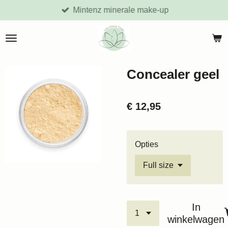
Mintenz minerale make-up
Ga
direct
naar
de
hoofdinhoud
Concealer geel
€ 12,95
Opties
In
winkelwagen