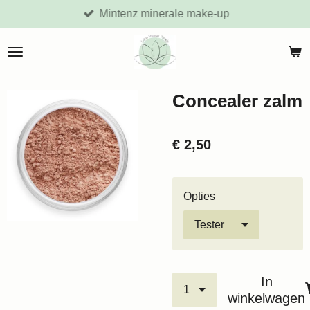
Mintenz minerale make-up
Ga
direct
naar
de
hoofdinhoud
Concealer zalm
€ 2,50
Opties
In
winkelwagen