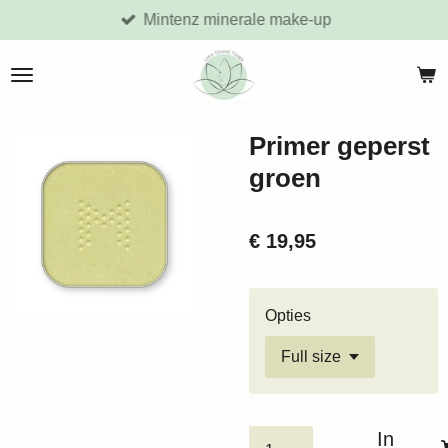
Mintenz minerale make-up
Ga
direct
naar
de
hoofdinhoud
Primer geperst
groen
€ 19,95
Opties
In