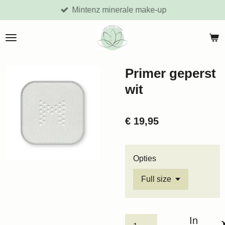
Mintenz minerale make-up
Ga
direct
naar
de
hoofdinhoud
Primer geperst
wit
€ 19,95
Opties
In