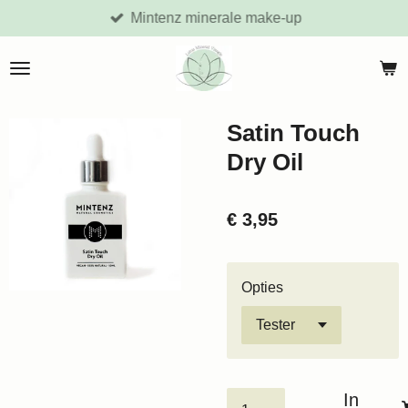
Mintenz minerale make-up
Ga
direct
naar
de
hoofdinhoud
Satin Touch
Dry Oil
€ 3,95
Opties
In