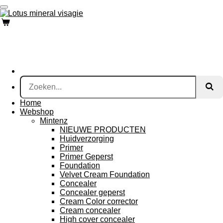
Ga
direct
naar
de
hoofdinhoud
Home
Webshop
Mintenz
NIEUWE PRODUCTEN
Huidverzorging
Primer
Primer Geperst
Foundation
Velvet Cream Foundation
Concealer
Concealer geperst
Cream Color corrector
Cream concealer
High cover concealer