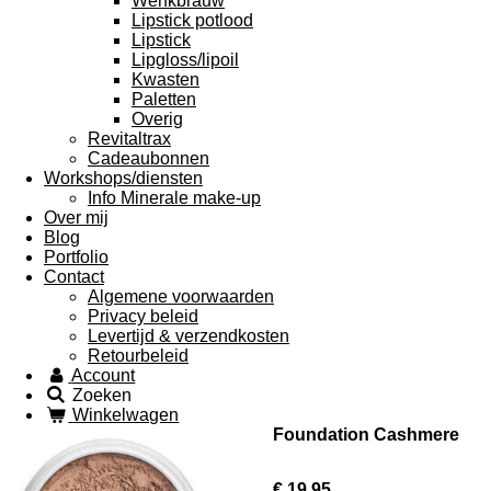
Wenkbrauw
Lipstick potlood
Lipstick
Lipgloss/lipoil
Kwasten
Paletten
Overig
Revitaltrax
Cadeaubonnen
Workshops/diensten
Info Minerale make-up
Over mij
Blog
Portfolio
Contact
Algemene voorwaarden
Privacy beleid
Levertijd & verzendkosten
Retourbeleid
Account
Zoeken
Winkelwagen
Foundation Cashmere
€ 19,95