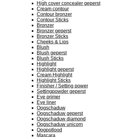
High cover concealer geperst
Cream contour
Contour bronzer
Contour Sticks
Bronzer
Bronzer geperst
Bronzer Sticks
Cheeks & Lips
Blush
Blush geperst
Blush Sticks
Highlight
Highlight geperst
Cream Highlight
Highlight Sticks
Finisher / Setting power
Settingpowder geperst
Eye primer
Eye liner
Oogschaduw
Oogschaduw geperst
Oogschaduw diamond
Oogschaduw unicorn
Oogpotlood
Mascara