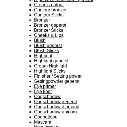
Cream contour
Contour bronzer
Contour Sticks
Bronzer
Bronzer geperst
Bronzer Sticks
Cheeks & Lips
Blush
Blush geperst
Blush Sticks
Highlight
Highlight geperst
Cream Highlight
Highlight Sticks
Finisher / Setting power
Settingpowder geperst
Eye primer
Eye liner
Oogschaduw
Oogschaduw geperst
Oogschaduw diamond
Oogschaduw unicorn
Oogpotlood
Mascara