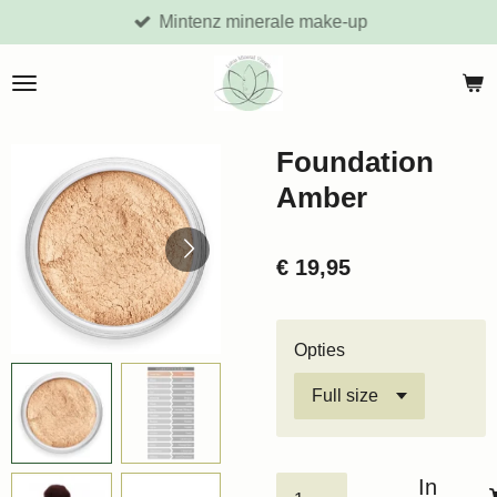
Mintenz minerale make-up
Ga
direct
naar
de
hoofdinhoud
Foundation
Amber
€ 19,95
Opties
In